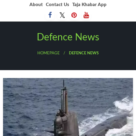
Skip
About
Contact Us
Taja Khabar App
to
content
Defence News
HOMEPAGE
DEFENCE NEWS