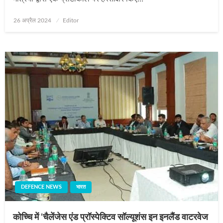
Posted
26 अप्रैल 2024
Editor
on
DEFENCE NEWS
भारत
कोच्चि में ‘चैलेंजेस एंड प्रॉस्‍पेक्टिव सॉल्‍यूशंस इन इनलैंड वाटरवेज