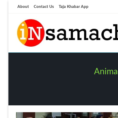
Skip
About
Contact Us
Taja Khabar App
to
content
आज की ताजा खबर
insamachar
Anima