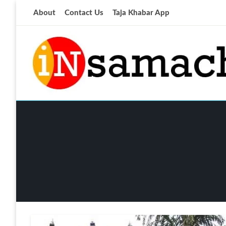
Skip
About
Contact Us
Taja Khabar App
to
content
आज की ताजा खबर
insamachar