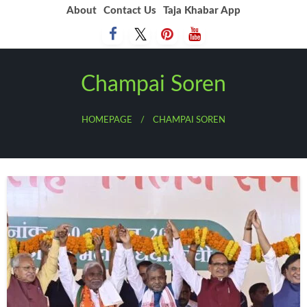
Skip
About
Contact Us
Taja Khabar App
to
content
Champai Soren
HOMEPAGE
CHAMPAI SOREN