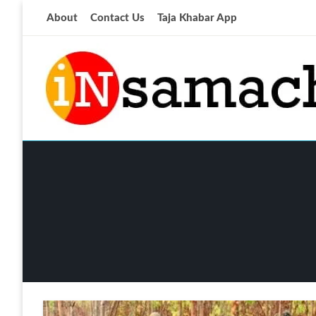
Skip
About
Contact Us
Taja Khabar App
to
content
आज की ताजा खबर
insamachar