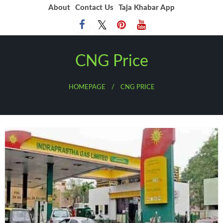
Skip
About
Contact Us
Taja Khabar App
to
content
CNG Price
HOMEPAGE
CNG PRICE