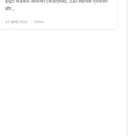
ड्यूटी मेडिकल ऑफिसर (जीडीएमओ), 330 सहायक प्रोफेसर
और…
Posted
31 जुलाई 2024
Editor
on