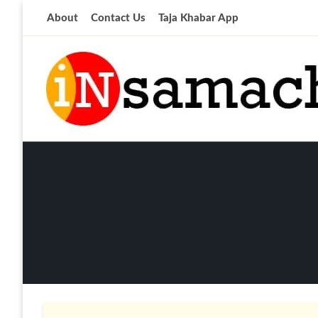
Skip
About
Contact Us
Taja Khabar App
to
content
आज की ताजा खबर
insamachar