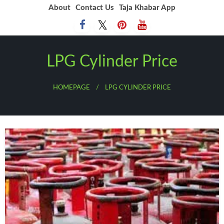
Skip
About
Contact Us
Taja Khabar App
to
content
LPG Cylinder Price
HOMEPAGE
LPG CYLINDER PRICE