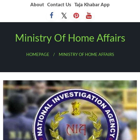
Skip
About
Contact Us
Taja Khabar App
to
content
Ministry Of Home Affairs
HOMEPAGE
MINISTRY OF HOME AFFAIRS