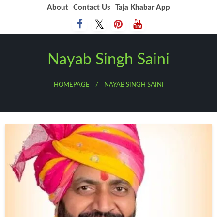
Skip
About
Contact Us
Taja Khabar App
to
content
Nayab Singh Saini
HOMEPAGE
NAYAB SINGH SAINI