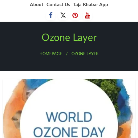
Skip
About
Contact Us
Taja Khabar App
to
content
Ozone Layer
HOMEPAGE
OZONE LAYER