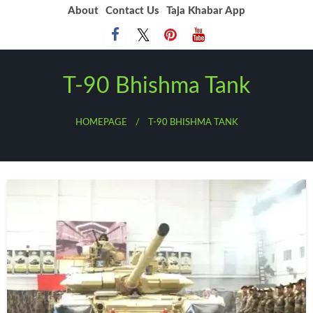
Skip
About
Contact Us
Taja Khabar App
to
content
T-90 Bhishma Tank
HOMEPAGE
T-90 BHISHMA TANK