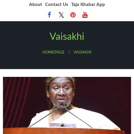
Skip
About
Contact Us
Taja Khabar App
to
content
Vaisakhi
HOMEPAGE
VAISAKHI