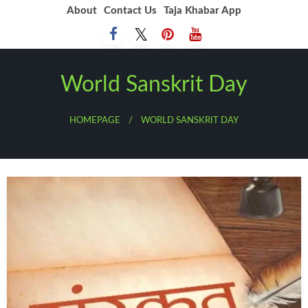
Skip
About
Contact Us
Taja Khabar App
to
content
World Sanskrit Day
HOMEPAGE
WORLD SANSKRIT DAY