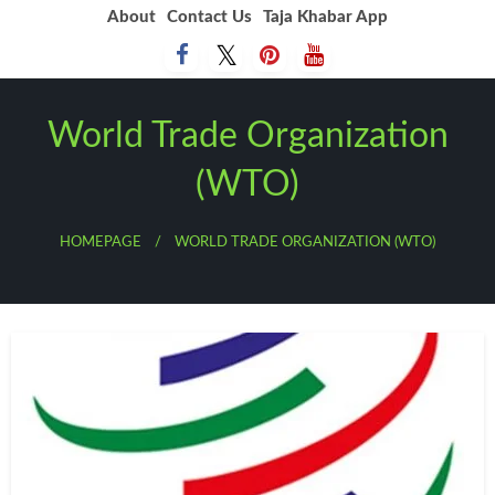
Skip
About
Contact Us
Taja Khabar App
to
content
World Trade Organization
(WTO)
HOMEPAGE
WORLD TRADE ORGANIZATION (WTO)