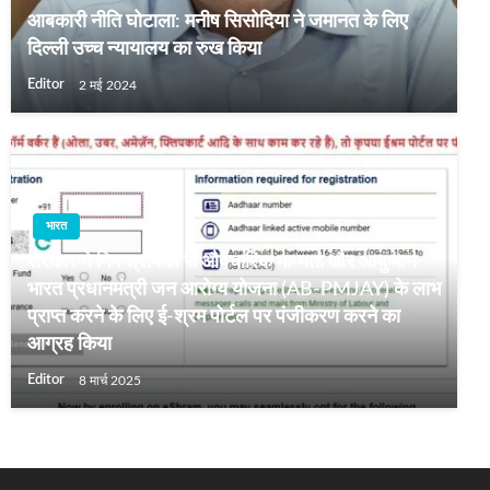
आबकारी नीति घोटाला: मनीष सिसोदिया ने जमानत के लिए
दिल्ली उच्च न्यायालय का रुख किया
Editor
2 मई 2024
भारत
सरकार ने गिग श्रमिकों से औपचारिक मान्यता और आयुष्मान
भारत प्रधानमंत्री जन आरोग्य योजना (AB-PMJAY) के लाभ
प्राप्‍त करने के लिए ई-श्रम पोर्टल पर पंजीकरण करने का
आग्रह किया
Editor
8 मार्च 2025