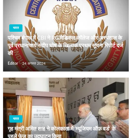
भारत
पश्चिम बंगाल में CBI ने RG मेडिकल कॉलेज और अस्‍पताल के
पूर्व प्रधानाचार्य संदीप घोष के खिलाफ प्रथम सूचना रिपोर्ट दर्ज
की
Editor
24 अगस्त 2024
भारत
गृह मंत्री अमित शाह ने कोलकाता में ‘म्यूजियम ऑफ़ वर्ड’ के
पहले फेज का उद्घाटन किया