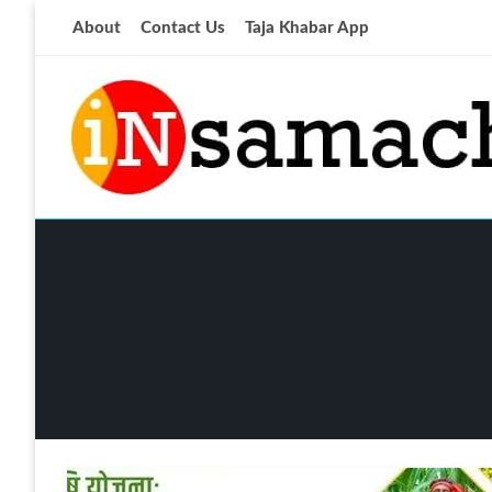
Skip
About
Contact Us
Taja Khabar App
to
content
आज की ताजा खबर
insamachar