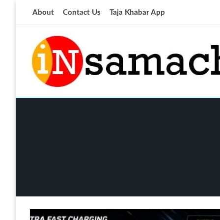
Skip
About
Contact Us
Taja Khabar App
to
content
आज की ताजा खबर
insamachar