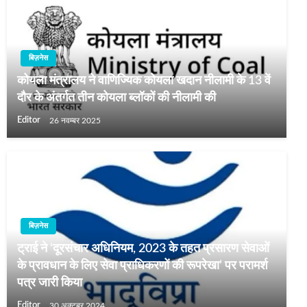
बिज़नेस
कोयला मंत्रालय ने वाणिज्यिक कोयला खदान नीलामी के 13 वें
दौर के अंतर्गत तीन कोयला ब्लॉकों की नीलामी की
Editor
26 नवम्बर 2025
बिज़नेस
ट्राई ने ‘दूरसंचार अधिनियम, 2023 के तहत प्रसारण सेवाओं
के प्रावधान के लिए सेवा प्राधिकरणों की रूपरेखा’ पर परामर्श
पत्र जारी किया
Editor
30 अक्टूबर 2024