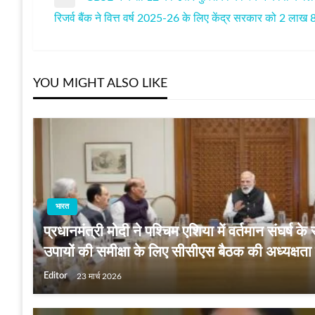
पोस्ट
Previous
रिजर्व बैंक ने वित्त वर्ष 2025-26 के लिए केंद्र सरकार को 2 लाख 
Post
Next
नेविगेशन
Post
YOU MIGHT ALSO LIKE
भारत
प्रधानमंत्री मोदी ने पश्चिम एशिया में वर्तमान संघर्ष के 
उपायों की समीक्षा के लिए सीसीएस बैठक की अध्यक्षता
Editor
23 मार्च 2026