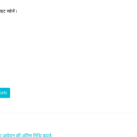
साइट सहेजें।
osts
िए आवेदन की अंतिम तिथि बढ़ाई