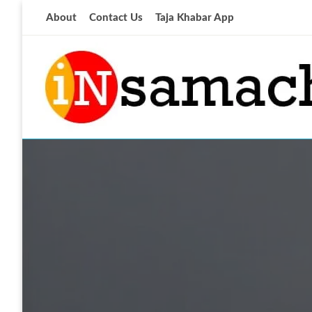
Skip
About
Contact Us
Taja Khabar App
to
content
आज की ताजा खबर
insamachar