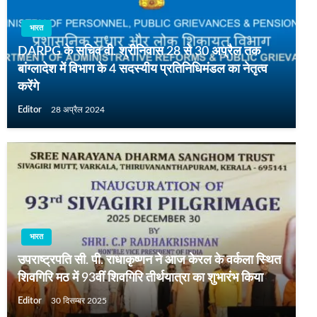
भारत
DARPG के सचिव वी. श्रीनिवास 28 से 30 अप्रैल तक
बांग्लादेश में विभाग के 4 सदस्यीय प्रतिनिधिमंडल का नेतृत्व
करेंगे
Editor
28 अप्रैल 2024
भारत
उपराष्ट्रपति सी. पी. राधाकृष्णन ने आज केरल के वर्कला स्थित
शिवगिरि मठ में 93वीं शिवगिरि तीर्थयात्रा का शुभारंभ किया
Editor
30 दिसम्बर 2025