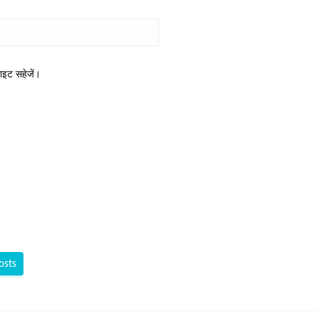
साइट सहेजें।
osts