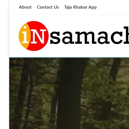
Skip
About
Contact Us
Taja Khabar App
to
content
आज की ताजा खबर
insamachar