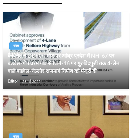
भारत
कैबिनेट ने DBFOT मोड पर आंध्र प्रदेश में NH-67 पर
बडवेल-गोपावरम गांव से NH-16 पर गुरुविंदपुडी तक 4-लेन
वाले बडवेल-नेल्लोर राजमार्ग निर्माण को मंजूरी दी
Editor
28 मई 2025
भारत