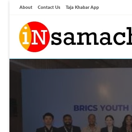
Skip
About
Contact Us
Taja Khabar App
to
content
आज की ताजा खबर
insamachar