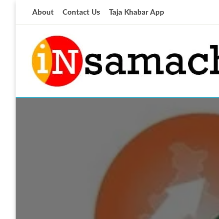
Skip
About
Contact Us
Taja Khabar App
to
content
आज की ताजा खबर
insamachar