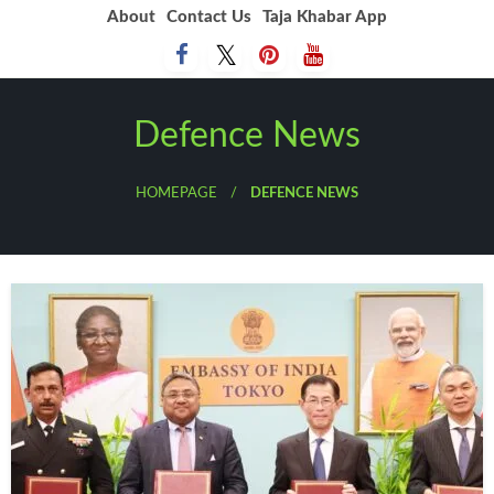
Skip
About
Contact Us
Taja Khabar App
to
content
Defence News
HOMEPAGE
DEFENCE NEWS