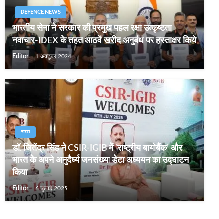
DEFENCE NEWS
भारतीय सेना ने सरकार की प्रमुख पहल रक्षा उत्‍कृष्‍टता
नवाचार-IDEX के तहत आठवें खरीद अनुबंध पर हस्‍ताक्षर किये
Editor
1 अक्टूबर 2024
भारत
डॉ. जितेंद्र सिंह ने CSIR-IGIB में ‘राष्ट्रीय बायोबैंक’ और
भारत के अपने अनुदैर्ध्य जनसंख्या डेटा अध्ययन का उद्घाटन
किया
Editor
6 जुलाई 2025