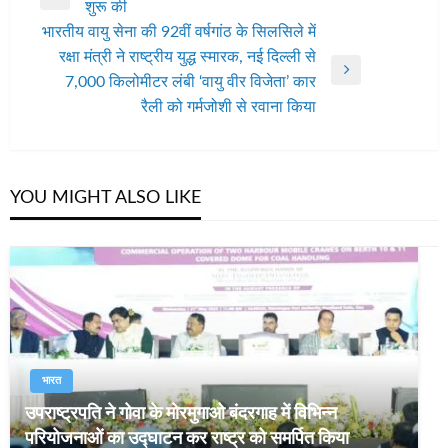
Previous
शुरू की
नेविगेशन
Post
भारतीय वायु सेना की 92वीं वर्षगांठ के सिलसिले में
रक्षा मंत्री ने राष्ट्रीय युद्ध स्मारक, नई दिल्ली से
Next
7,000 किलोमीटर लंबी ‘वायु वीर विजेता’ कार
Post
रैली को गर्मजोशी से रवाना किया
YOU MIGHT ALSO LIKE
भारत
उपराष्ट्रपति ने गोवा के मोरमुगाओ बंदरगाह में विभिन्न
परियोजनाओं का उद्घाटन कर राष्ट्र को समर्पित किया