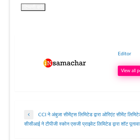
Editor
View all p
CCI ने अंबुजा सीमेंट्स लिमिटेड द्वारा ओरिएंट सीमेंट लिम
पोस्ट
Previous
सीसीआई ने टीपीजी स्कोन एसजी प्राइवेट लिमिटेड द्वारा शॉट पूनावा
Post
Next
नेविगेशन
Post