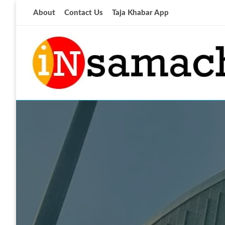
Skip
About
Contact Us
Taja Khabar App
to
content
आज की ताजा खबर
insamachar