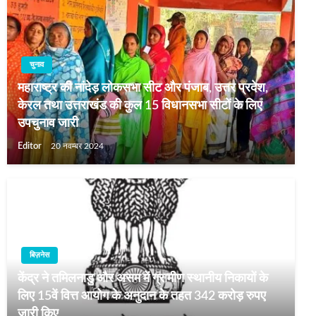
चुनाव
महाराष्‍ट्र की नांदेड़ लोकसभा सीट और पंजाब, उत्तर प्रदेश,
केरल तथा उत्तराखंड की कुल 15 विधानसभा सीटों के लिए
उपचुनाव जारी
Editor
20 नवम्बर 2024
बिज़नेस
केंद्र ने तमिलनाडु और असम में ग्रामीण स्थानीय निकायों के
लिए 15वें वित्त आयोग के अनुदान के तहत 342 करोड़ रुपए
जारी किए