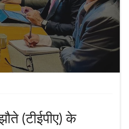
ौते (टीईपीए) के