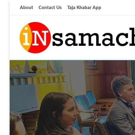
Skip
About
Contact Us
Taja Khabar App
to
content
आज की ताजा खबर
insamachar