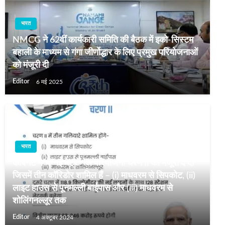
भारत
NMCG ने 62वीं कार्यकारी समिति की बैठक में इको-सिस्टम
बहाली के माध्यम से गंगा जीर्णोद्धार के लिए प्रमुख परियोजनाओं
को मंजूरी दी
Editor
6 मई 2025
भारत
कैबिनेट ने चेन्नई मेट्रो रेल परियोजना चरण II को मंजूरी दे दी
जिसमें तीन कॉरिडोर शामिल हैं – (i) माधवरम से सिपकोट, (ii)
लाइट हाउस से पूनमल्ली बाईपास और (iii) माधवरम से
शोलिंगनल्लूर तक
Editor
4 अक्टूबर 2024