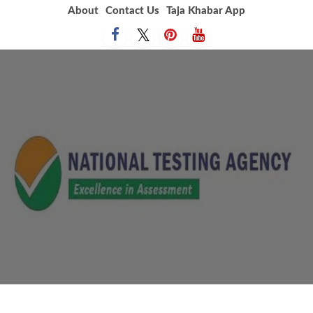
Skip
About
Contact Us
Taja Khabar App
to
content