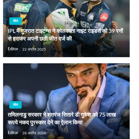
खेल
IPL में गुजरात टाइटन्स ने कोलकाता नाइट राइडर्स को 39 रनों
से हराकर अपनी छठी जीत दर्ज की
Editor
22 अप्रैल 2025
खेल
तमिलनाडु सरकार ने शतरंज सितारे डी गुकेश को 75 लाख
रूपये नकद पुरस्कार देने का ऐलान किया
Editor
28 अप्रैल 2024