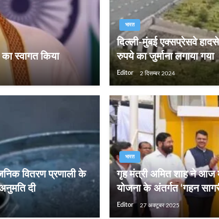
भारत
दिल्ली-मुंबई एक्सप्रेसवे हा
यन का स्वागत किया
रुपये का जुर्माना लगाया गया
Editor
2 दिसम्बर 2024
भारत
र्वजनिक वितरण प्रणाली के
गृह मंत्री अमित शाह ने आज मझ
 अनुमति दी
योजना के अंतर्गत ‘गहन सागर
Editor
27 अक्टूबर 2025