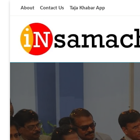
Skip
About
Contact Us
Taja Khabar App
to
content
आज की ताजा खबर
insamachar