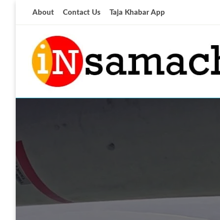
Skip
About
Contact Us
Taja Khabar App
to
content
आज की ताजा खबर
insamachar