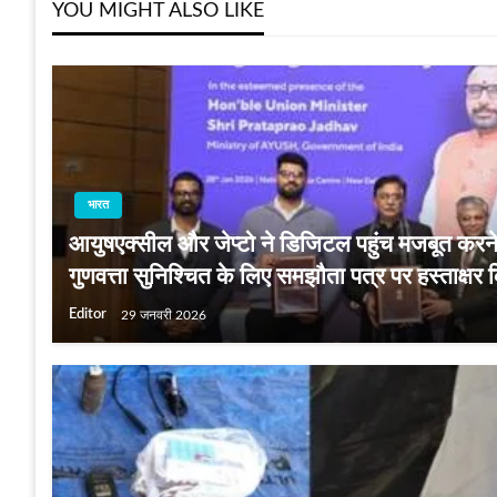
YOU MIGHT ALSO LIKE
भारत
आयुषएक्सील और जेप्टो ने डिजिटल पहुंच मजबूत करने
गुणवत्ता सुनिश्चित के लिए समझौता पत्र पर हस्ताक्षर 
Editor
29 जनवरी 2026