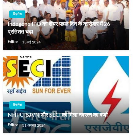
बिज़नेस
Indegene IPO का शेयर पहले दिन के कारोबार में 26
प्रतिशत चढ़ा
Editor
13 मई 2024
बिज़नेस
NHPC, SJVN और SECI को मिला नवरत्न का दर्जा
Editor
31 अगस्त 2024