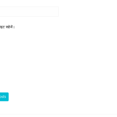
साइट सहेजें।
osts