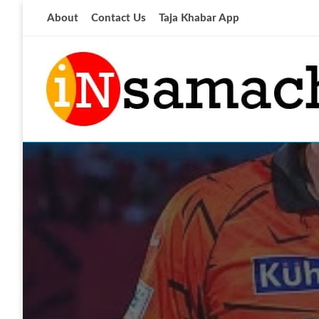
Skip
About
Contact Us
Taja Khabar App
to
content
आज की ताजा खबर
insamachar