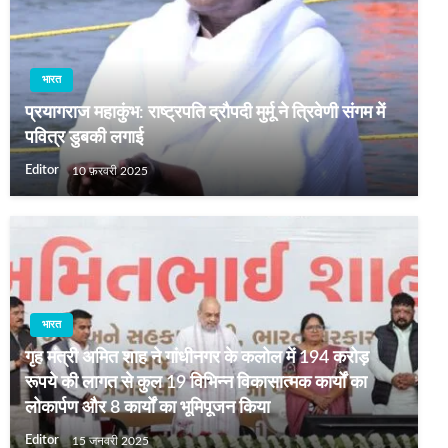
भारत
प्रयागराज महाकुंभ: राष्ट्रपति द्रौपदी मुर्मू ने त्रिवेणी संगम में
पवित्र डुबकी लगाई
Editor
10 फ़रवरी 2025
भारत
गृह मंत्री अमित शाह ने गांधीनगर के कलोल में 194 करोड़
रूपये की लागत से कुल 19 विभिन्न विकासात्मक कार्यों का
लोकार्पण और 8 कार्यों का भूमिपूजन किया
Editor
15 जनवरी 2025