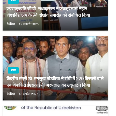
भारत
उपराष्ट्रपति सी.पी. राधाकृष्णन ने जवाहरलाल नेहरू
विश्वविद्यालय के 9वें दीक्षांत समारोह को संबोधित किया
Editor
12 जनवरी 2026
भारत
केंद्रीय मंत्री डॉ. मनसुख मांडविया ने रांची में 220 बिस्तरों वाले
नव विकसित ईएसआईसी अस्पताल का उद्घाटन किया
Editor
18 अप्रैल 2025