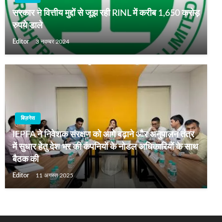
सरकार ने वित्तीय मुद्दों से जूझ रही RINL में करीब 1,650 करोड़
रुपये डाले
Editor
3 नवम्बर 2024
बिज़नेस
IEPFA ने निवेशक संरक्षण को आगे बढ़ाने और अनुपालन तंत्र
में सुधार हेतु देश भर की कंपनियों के नोडल अधिकारियों के साथ
बैठक की
Editor
11 अगस्त 2025