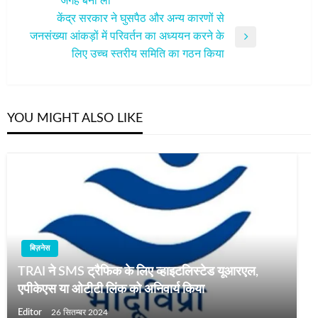
जगह बना ली
Post
केंद्र सरकार ने घुसपैठ और अन्य कारणों से
जनसंख्‍या आंकड़ों में परिवर्तन का अध्ययन करने के
Next
लिए उच्च स्तरीय समिति का गठन किया
Post
YOU MIGHT ALSO LIKE
बिज़नेस
TRAI ने SMS ट्रैफिक के लिए व्हाइटलिस्टेड यूआरएल,
एपीकेएस या ओटीटी लिंक को अनिवार्य किया
Editor
26 सितम्बर 2024