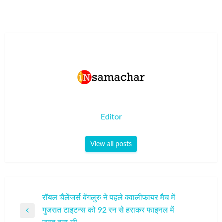
Editor
View all posts
पोस्ट
रॉयल चैलेंजर्स बेंगलुरु ने पहले क्वालीफायर मैच में
गुजरात टाइटन्स को 92 रन से हराकर फाइनल में
नेविगेशन
Previous