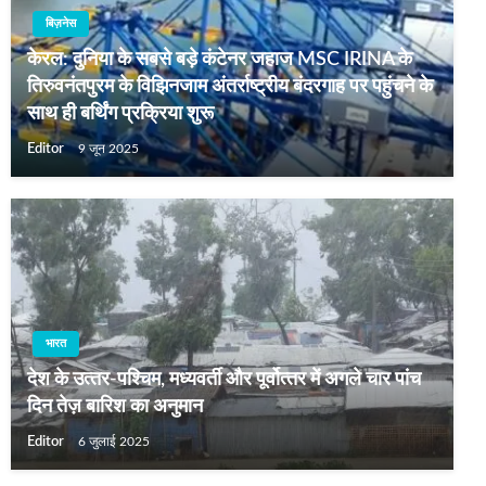
बिज़नेस
केरल: दुनिया के सबसे बड़े कंटेनर जहाज MSC IRINA के
तिरुवनंतपुरम के विझिनजाम अंतर्राष्ट्रीय बंदरगाह पर पहुंचने के
साथ ही बर्थिंग प्रक्रिया शुरू
Editor
9 जून 2025
भारत
देश के उत्‍तर-पश्चिम, मध्‍यवर्ती और पूर्वोत्‍तर में अगले चार पांच
दिन तेज़ बारिश का अनुमान
Editor
6 जुलाई 2025