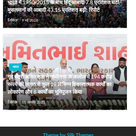
भारत में 1950-2015 के बीच हिंदू आबादी 7.8 प्रतिशत घटी,
मुसलमानों की आबादी 43.15 प्रतिशत बढ़ी: रिपोर्ट
Editor
9 मई 2024
भारत
गृह मंत्री अमित शाह ने गांधीनगर के कलोल में 194 करोड़
रूपये की लागत से कुल 19 विभिन्न विकासात्मक कार्यों का
लोकार्पण और 8 कार्यों का भूमिपूजन किया
Editor
15 जनवरी 2025
Theme by Silk Themes