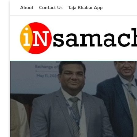
Skip
About
Contact Us
Taja Khabar App
to
content
आज की ताजा खबर
insamachar