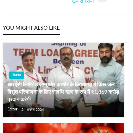
Next
शून्य से हराया
Post
YOU MIGHT ALSO LIKE
बिज़नेस
आरईसी लिमिटेड जम्मू और कश्मीर के किश्तवाड़ में किरू जल
विद्युत परियोजना के लिए सावधि ऋण के रूप में ₹1,869 करोड़
प्रदान करेगी
Editor
24 अप्रैल 2024