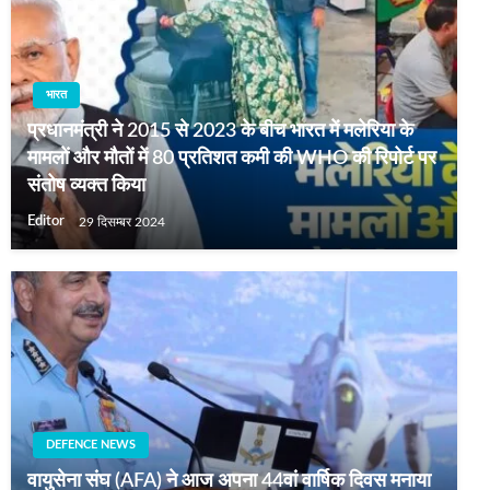
भारत
प्रधानमंत्री ने 2015 से 2023 के बीच भारत में मलेरिया के
मामलों और मौतों में 80 प्रतिशत कमी की WHO की रिपोर्ट पर
संतोष व्यक्त किया
Editor
29 दिसम्बर 2024
DEFENCE NEWS
वायुसेना संघ (AFA) ने आज अपना 44वां वार्षिक दिवस मनाया