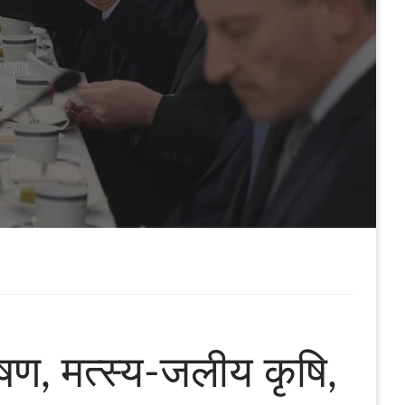
षण, मत्स्य-जलीय कृषि,