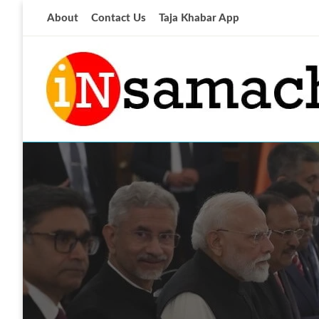
Skip
About
Contact Us
Taja Khabar App
to
content
आज की ताजा खबर
insamachar