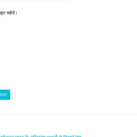
साइट सहेजें।
osts