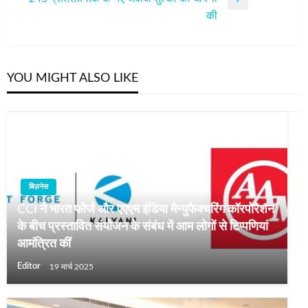
Next
की
Post
YOU MIGHT ALSO LIKE
बिज़नेस
CCI ने भारत फोर्ज और एएएम इंडिया मैन्युफैक्चरिंग कॉरपोरेशन
के बीच प्रस्तावित संयोजन के संबंध में आम लोगों से टिप्पणियां
आमंत्रित कीं
Editor
19 मार्च 2025