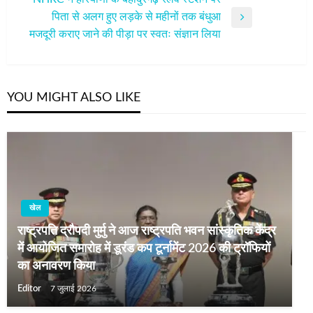
पिता से अलग हुए लड़के से महीनों तक बंधुआ
Next
मजदूरी कराए जाने की पीड़ा पर स्वतः संज्ञान लिया
Post
YOU MIGHT ALSO LIKE
खेल
राष्ट्रपति द्रौपदी मुर्मु ने आज राष्ट्रपति भवन सांस्कृतिक केंद्र
में आयोजित समारोह में डूरंड कप टूर्नामेंट 2026 की ट्रॉफियों
का अनावरण किया
Editor
7 जुलाई 2026