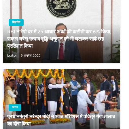
बिज़नेस
RBI ने रेपो दर में 25 आधार अंकों की कटौती कर 6% किया,
सकल घरेलू उत्‍पाद वृद्धि अनुमान को भी घटाकर साढे छह
प्रतिशत किया
Editor
9 अप्रैल 2025
भारत
प्रधानमंत्री नरेन्द्र मोदी ने आज मॉरीशस में पवित्र गंगा तालाब
का दौरा किया